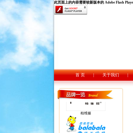
此页面上的内容需要较新版本的 Adobe Flash Play
福太太
凤翔歌
步步高
首 页
|
关于我们
贝曼菲
柏维娅
巴拉巴拉