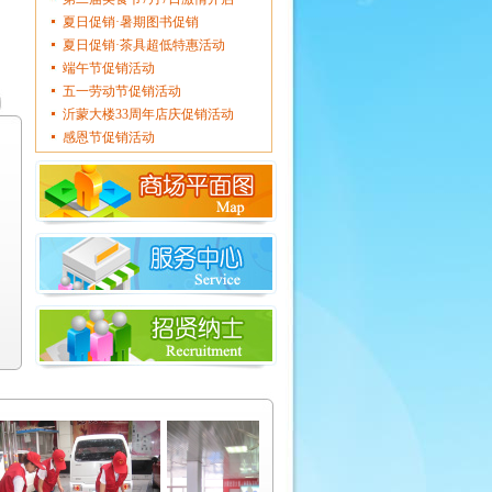
夏日促销·暑期图书促销
夏日促销·茶具超低特惠活动
端午节促销活动
五一劳动节促销活动
沂蒙大楼33周年店庆促销活动
感恩节促销活动
父亲节促销活动
二楼女装部第二届冬季服装节促
销信息
六楼针纺部第二届被子节促销信
息
四楼鞋部冬靴反季特卖会促销信
息
沂蒙大楼中秋节促销活动
沂蒙大楼第二届文化节开幕（8月
20—9月1日止）
三楼男装部促销信息
一楼百货部商品促销信息
二楼文体部、女装部促销信息
沂蒙大楼第二届洗化节开幕（8月
8日-8月11日止）