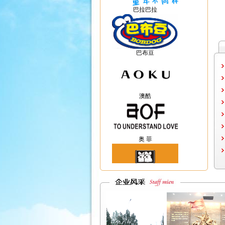
巴布豆
澳酷
奥 菲
安奈儿
烟斗